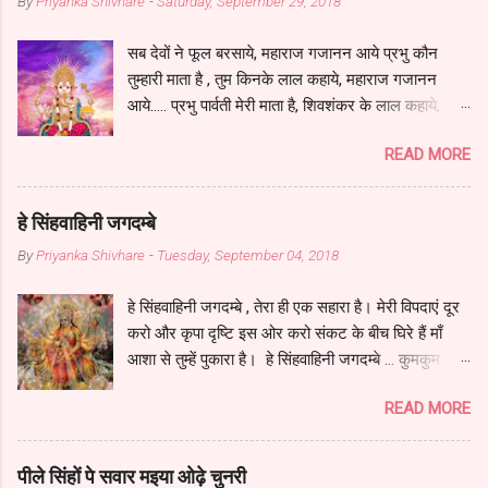
By
Priyanka Shivhare
-
Saturday, September 29, 2018
सब देवों ने फूल बरसाये, महाराज गजानन आये प्रभु कौन
तुम्हारी माता है , तुम किनके लाल कहाये, महाराज गजानन
आये..... प्रभु पार्वती मेरी माता है, शिवशंकर के लाल कहाये,
महाराज गजानन आये..... प्रभु कौन तुम्हारी पूजा है, तुम किनके
READ MORE
भोग लगाये, महाराज गजानन आये..... प्रभु होम-धूप मेरी पूजा
है, मोदक के भोग लगाये, महाराज गजानन आये..... प्रभु कौन
तुम्हारी सवारी है, तुम किनके चक्र लगाये, महाराज गजानन
हे सिंहवाहिनी जगदम्बे
आये..... प्रभु मूसक मेरी तुम्हारी सवारी है, पृथ्वी के चक्र लगाये,
By
Priyanka Shivhare
-
Tuesday, September 04, 2018
महाराज गजानन आये..... Please 👉watch 👉
subscribe 👉share 👉like & comment my
हे सिंहवाहिनी जगदम्बे , तेरा ही एक सहारा है। मेरी विपदाएं दूर
YouTube channel
करो और कृपा दृष्टि इस ओर करो संकट के बीच घिरे हैं माँ
https://youtube.com/shorts/80EC5m1ZQn4?
आशा से तुम्हें पुकारा है। हे सिंहवाहिनी जगदम्बे ... कुमकुम
si=d5m-W8Ru9ptSpTOy
अक्षत और पुष्पों से नैवैद्य धूप और अर्चन से नित तुम्हें रिझाया
READ MORE
करते हैं क्यों अब तक नहीं उबारा है। हे सिंहवाहिनी जगदम्बे ...
भव बाधायें हरने वाली जन-जन की बाधा हरती हो मेरी भी
बाधाएँ हरना जगजननी काम तुम्हारा है। हे सिंहवाहिनी जगदम्बे
पीले सिंहों पे सवार मइया ओढ़े चुनरी