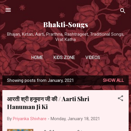
Skip to main content
Bhakti-Songs
Bhajan, Kirtan, Aarti, Prarthna, Rashtrageet, Traditional Songs,
Vrat Katha
HOME
KIDS ZONE
VIDEOS
Showing posts from January, 2021
SHOW ALL
P
o
आरती श्री हनुमान जी की / Aarti Shri
s
Hanuman Ji Ki
t
s
By
Priyanka Shivhare
-
Monday, January 18, 2021