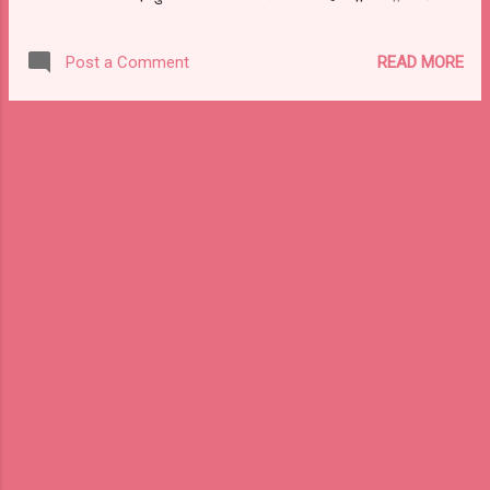
मिष्ठान पान चढ़त है सुपारी | लोहा तिल तेल उड़द महिषी
अति प्यारी || जय.|| देव दनुज ऋषि मुनि सुमरिन नर नारी
READ MORE
Post a Comment
| विश्वनाथ धारण ध्यान शरण हैं तुम्हारी || जय.|| जय जय
श्री शनिदेव भक्तन हितकारी | सूरज के पुत्र प्रभु छाया
महतारी || जय.||