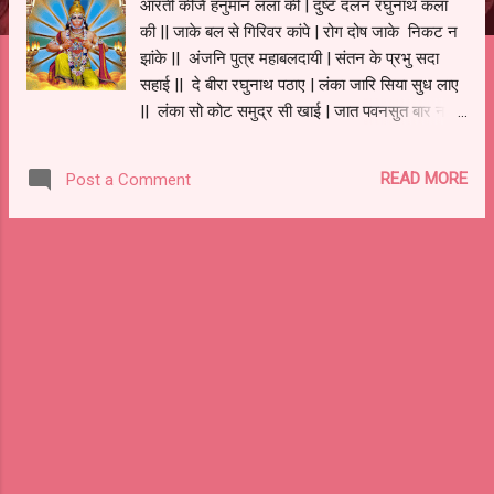
आरती कीजै हनुमान लला की | दुष्ट दलन रघुनाथ कला
की || जाके बल से गिरिवर कांपे | रोग दोष जाके निकट न
झांके || अंजनि पुत्र महाबलदायी | संतन के प्रभु सदा
सहाई || दे बीरा रघुनाथ पठाए | लंका जारि सिया सुध लाए
|| लंका सो कोट समुद्र सी खाई | जात पवनसुत बार न
लाई || लंका जारि असुर संहारे | सियारामजी के काज
संवारे || लक्ष्मण मूर्छित पड़े सकरे | आनि संजीवन प्राण
READ MORE
Post a Comment
उबारे || पैठि पाताल तोरि जमकारे | अहिरावण की भुजा
उखाड़े || बाएं भुजा असुर दल मारे | दाहिने भुजा संतजन
तारे || सुर-नर-मुनि जन आरती उतारे | जय जय जय
हनुमान उचारे || कंचन थार कपूर लौ छाई | आरती करत
अंजना माई || लंक विध्वंस कीन्हि रघुराई | तुलसीदास प्रभु
कीरति गाई || जो हनुमान जी की आरती गावै | बसि बैकुंठ
परमपद पावै || आरती कीजै हनुमान लला की | दुष्ट दलन
रघुनाथ कला की ||