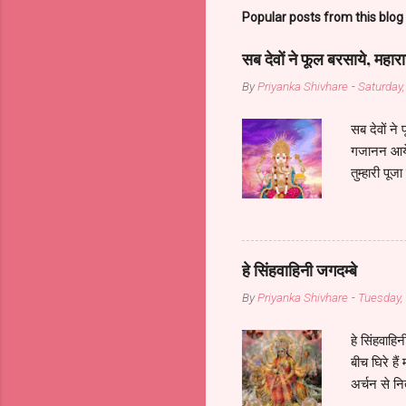
Popular posts from this blog
सब देवों ने फूल बरसाये, मह
By
Priyanka Shivhare
-
Saturday
सब देवों ने
गजानन आये..
तुम्हारी पू
लगाये, महार
आये..... प्
watch 👉
https:/
हे सिंहवाहिनी जगदम्बे
By
Priyanka Shivhare
-
Tuesday,
हे सिंहवाहि
बीच घिरे हैं
अर्चन से नित