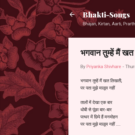
Bhakti-Songs
Bhajan, Kirtan, Aarti, Prar
भगवान तुम्हें मैं ख
By
Priyanka Shivhare
-
Thur
भगवान तुम्हें मैं खत लिखती,
पर पता मुझे मालूम नहीं
तालों में देखा एक बार
धोबी से पूंछा बार-बार
पत्थर में छिपे हैं मनमोहन
पर पता मुझे मालूम नहीं .....