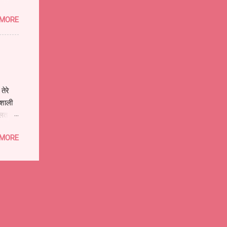
से
 MORE
माँ
अंत
 जय माँ
तेरे
लशाली
ौलत न
ुखियों
 MORE
ूत कपूत
रती ओ
ँ
ा हम सब