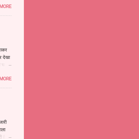
 ...
 MORE
ै। हे
द्राणी
द्धवदी
ारा हे
 जाकर
र देखा
 चढ़े
 नारियल
 MORE
जारी
राला
री है।