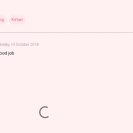
ng
Kirtan
sday, 10 October, 2018
good job