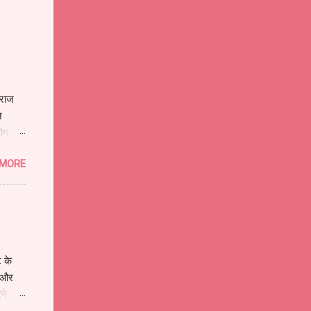
ाराज
न
भोग
 MORE
ट के
प और
रने