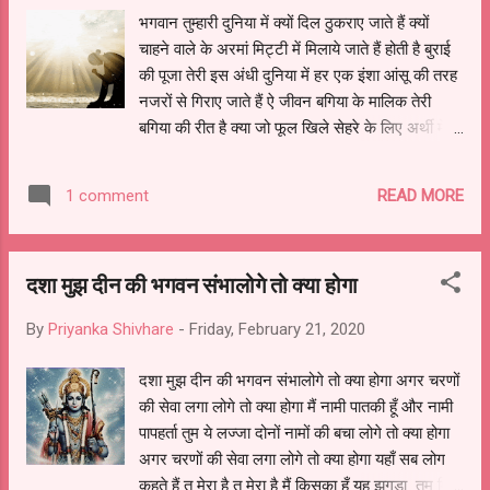
https://youtube.com/shorts/80EC5m1ZQn4?
भगवान तुम्हारी दुनिया में क्यों दिल ठुकराए जाते हैं क्यों
si=d5m-W8Ru9ptSpTOy
चाहने वाले के अरमां मिट्टी में मिलाये जाते हैं होती है बुराई
की पूजा तेरी इस अंधी दुनिया में हर एक इंशा आंसू की तरह
नजरों से गिराए जाते हैं ऐ जीवन बगिया के मालिक तेरी
बगिया की रीत है क्या जो फूल खिले सेहरे के लिए अर्थी में
चढ़ाये जाते हैं तेरे बेदर्द ज़माने में लाखों के महल आशाओं के
हर रोज बनाये जाते हैं हर रोज गिराए जाते हैं
READ MORE
1 comment
दशा मुझ दीन की भगवन संभालोगे तो क्या होगा
By
Priyanka Shivhare
-
Friday, February 21, 2020
दशा मुझ दीन की भगवन संभालोगे तो क्या होगा अगर चरणों
की सेवा लगा लोगे तो क्या होगा मैं नामी पातकी हूँ और नामी
पापहर्ता तुम ये लज्जा दोनों नामों की बचा लोगे तो क्या होगा
अगर चरणों की सेवा लगा लोगे तो क्या होगा यहाँ सब लोग
कहते हैं तू मेरा है तू मेरा है मैं किसका हूँ यह झगड़ा तुम मिटा