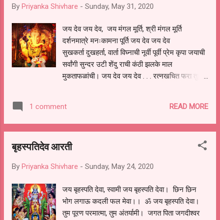
By
Priyanka Shivhare
-
Sunday, May 31, 2020
जय देव जय देव, जय मंगल मूर्ति, श्री मंगल मूर्ति
दर्शनमात्रे मनःकामना पूर्ति जय देव जय देव
सुखकर्ता दुखहर्ता, वार्ता विघ्नाची नूर्वी पूर्वी प्रेम कृपा जयाची
सर्वांगी सुन्दर उटी शेंदु राची कंठी झलके माल
मुकताफळांची। जय देव जय देव . . . रत्नखचित फरा तुझ
गौरीकुमरा चंदनाची उटी कुमकुम केशरा हीरे जडित मुकुट
शोभतो बरा रुन्झुनती नूपुरे चरनी घागरिया। जय देव जय
READ MORE
1 comment
देव . . . लम्बोदर पीताम्बर फनिवर वंदना सरल सोंड
वक्रतुंडा त्रिनयना दास रामाचा वाट पाहे सदना संकटी
पावावे निर्वाणी रक्षावे सुरवर वंदना। जय देव जय देव . . ..
बृहस्पतिदेव आरती
शेंदुर लाल चढायो अच्छा गजमुख को दोन्दिल लाल बिराजे
सूत गौरिहर को हाथ लिए गुड लड्डू साई सुरवर को महिमा
By
Priyanka Shivhare
-
Sunday, May 24, 2020
कहे ना जाय लागत हूँ पद को। जय देव जय देव . . .
जय बृहस्पति देवा, स्वामी जय बृहस्पति देवा। छिन छिन
भोग लगाऊ कदली फल मेवा।। ॐ जय बृहस्पति देवा।
तुम पूरण परमात्मा, तुम अंतर्यामी। जगत पिता जगदीश्वर