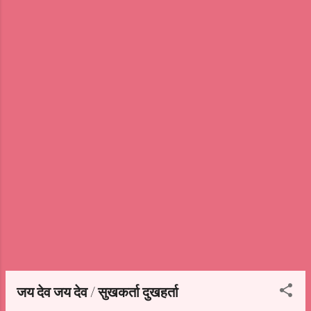
जय देव जय देव / सुखकर्ता दुखहर्ता