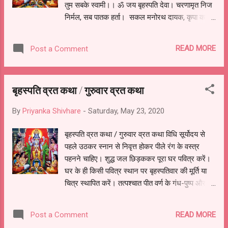
तुम सबके स्वामी।। ॐ जय बृहस्पति देवा। चरणामृत निज
निर्मल, सब पातक हर्ता। सकल मनोरथ दायक, कृपा करो
भर्ता।। ॐ जय बृहस्पति देवा। तन, मन, धन अर्पणकर जो
जन शरण पड़े। प्रभु प्रकट तब होकर, आकर द्वार
READ MORE
Post a Comment
खड़े।। ॐ जय बृहस्पति देवा। दीन दयाल दयानिधि,
भक्तन हितकारी। पाप दोष सब हर्ता, भव बंधन हारी।। ॐ
जय बृहस्पति देवा। सकल मनोरथ दायक, सब संशय तारी।
बृहस्पति व्रत कथा / गुरुवार व्रत कथा
विषय विकार मिटाओ संतन सुखकारी।। ॐ जय बृहस्पति
देवा। जो कोई आरती तेरी, प्रेम सहित गावे। स्वामी भाव
By
Priyanka Shivhare
-
Saturday, May 23, 2020
सहित गावे। कहत शिवानंद स्वामी सुख-संपत्ति पावे ।। ॐ
जय बृहस्पति देवा।
बृहस्पति व्रत कथा / गुरुवार व्रत कथा विधि सूर्योदय से
पहले उठकर स्नान से निवृत्त होकर पीले रंग के वस्त्र
पहनने चाहिए। शुद्ध जल छिड़ककर पूरा घर पवित्र करें।
घर के ही किसी पवित्र स्थान पर बृहस्पतिवार की मूर्ति या
चित्र स्थापित करें। तत्पश्चात पीत वर्ण के गंध-पुष्प और
अक्षत से विधिविधान से पूजन करें। इसके बाद निम्न मंत्र
से प्रार्थना करें- धर्मशास्तार्थतत्वज्ञ ज्ञानविज्ञानपारग।
READ MORE
Post a Comment
विविधार्तिहराचिन्त्य देवाचार्य नमोऽस्तु ते॥ तत्पश्चात आरती