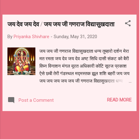
जय देव जय देव / जय जय जी गणराज विद्यासुखदाता
By
Priyanka Shivhare
-
Sunday, May 31, 2020
जय जय जी गणराज विद्यासुखदाता धन्य तुम्हारो दर्शन मेरा
मत रमता जय देव जय देव अष्ट सिधि दासी संकट को बैरी
विघ्न विनाशन मंगल मूरत अधिकारी कोटि सूरज प्रकाश
ऐसे छबी तेरी गंडस्थल मद्मस्तक झूल शशि बहरी जय जय
जय जय जय जय जय जी गणराज विद्यासुखदाता धन्य
तुम्हारो दर्शन मेरा मत रमता जय देव जय देव भावभगत से
कोई शरणागत आवे संतति संपत्ति सबही भरपूर पावे ऐसे तुम
READ MORE
Post a Comment
महाराज मोको अति भावे गोसावीनंदन निशिदिन गुण गावे जय
जय जी गणराज विद्यासुखदाता धन्य तुम्हारो दर्शन मेरा मत
रमता जय देव जय देव